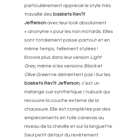
particulièrement apprécié le style très
travaillé des
baskets Rev’it
Jefferson
avec leur look absolument
« anonyme » pour les non motards. Elles
sont totalement passe-partout et en
même temps, tellement stylées !
Encore plus dans leur version
Light
Grey
, même si les versions
Black
et
Olive Green
ne déméritent pas ! Sur les
baskets Rev’it Jefferson
, c’est un
mélange cuir synthétique / nubuck qui
recouvre la couche externe de la
chaussure. Elle est complétée par des
empiècements en toile canevas au
niveau de la cheville et sur la languette.
Seul petit défaut du revêtement