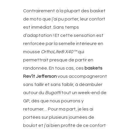
Contrairement à la plupart des basket
de moto que j’ai pu porter, leur confort
est immédiat. Sans temps
d’adaptation ! Et cette sensation est
renforcée par la semelle intérieure en
mousse
OrthoLite® X40™
qui
permettrait presque de partir en
randonnée. En tous cas, ces
baskets
Rev’it Jefferson
vous accompagneront
sans faillir et sans faiblir, à déambuler
autour du
Bugatti
tout un week-end de
GP, dès que nous pourrons y
retourner… Pour ma part, je les ai
portées sur plusieurs journées de
boulot et j’ai bien profité de ce confort