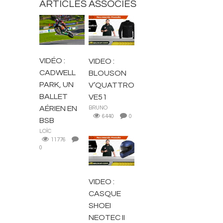
ARTICLES ASSOCIÉS
BLOUSONS ET
ACTUALITÉS
VESTES
VIDÉO :
VIDEO :
CADWELL
BLOUSON
PARK, UN
V’QUATTRO
BALLET
VE51
AÉRIEN EN
BRUNO
6440
0
BSB
LOÏC
11776
0
CASQUES
VIDEO :
CASQUE
SHOEI
NEOTEC II