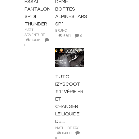
ESSAI
DEMI-
PANTALON
BOTTES
SPIDI
ALPINESTARS
THUNDER
SP1
MATT
BRUNO
ADVENTURE
6591
0
14605
0
MOTO ROUTE
TUTO
IZYSCOOT
#4 : VÉRIFIER
ET
CHANGER
LE LIQUIDE
DE ...
MATHILDE TAY
84888
0