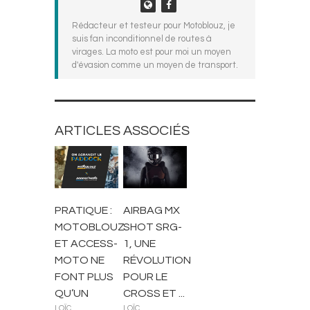
Rédacteur et testeur pour Motoblouz, je
suis fan inconditionnel de routes à
virages. La moto est pour moi un moyen
d'évasion comme un moyen de transport.
ARTICLES ASSOCIÉS
ACTUALITÉS
ACTUALITÉS
PRATIQUE :
AIRBAG MX
MOTOBLOUZ
SHOT SRG-
ET ACCESS-
1, UNE
MOTO NE
RÉVOLUTION
FONT PLUS
POUR LE
QU’UN
CROSS ET ...
LOÏC
LOÏC