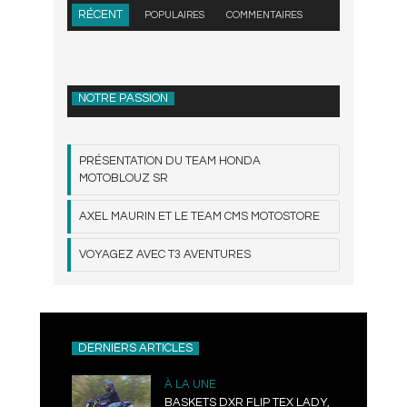
RÉCENT
POPULAIRES
COMMENTAIRES
NOTRE PASSION
PRÉSENTATION DU TEAM HONDA
MOTOBLOUZ SR
AXEL MAURIN ET LE TEAM CMS MOTOSTORE
VOYAGEZ AVEC T3 AVENTURES
DERNIERS ARTICLES
À LA UNE
BASKETS DXR FLIP TEX LADY,