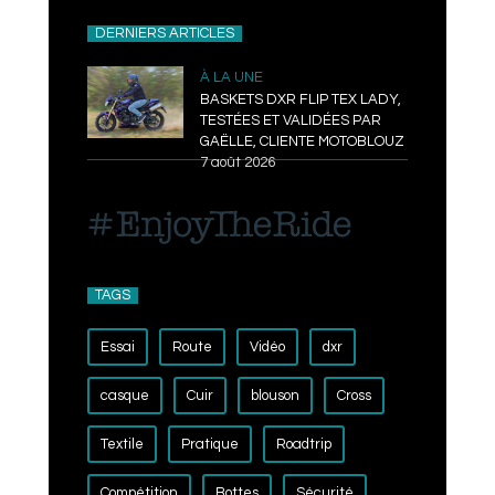
DERNIERS ARTICLES
À LA UNE
BASKETS DXR FLIP TEX LADY,
TESTÉES ET VALIDÉES PAR
GAËLLE, CLIENTE MOTOBLOUZ
7 août 2026
TAGS
Essai
Route
Vidéo
dxr
casque
Cuir
blouson
Cross
Textile
Pratique
Roadtrip
Compétition
Bottes
Sécurité