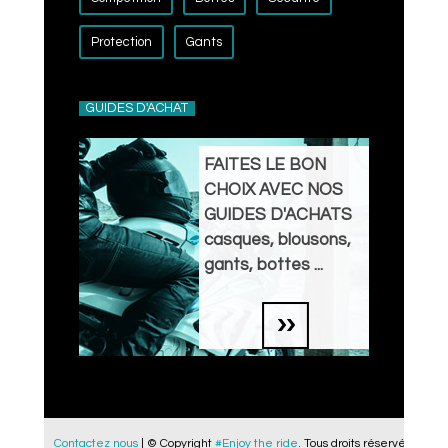
Protection
Gants
GUIDES D'ACHAT
FAITES LE BON
CHOIX AVEC NOS
GUIDES D'ACHATS
casques, blousons,
gants, bottes ...
Contactez nous
| © Copyright
#Enjoy the ride
. Tous droits réservés.