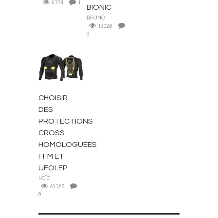
9774
1
BIONIC
BRUNO
13026
0
CONSEILS
CHOISIR
DES
PROTECTIONS
CROSS
HOMOLOGUÉES
FFM ET
UFOLEP
LOÏC
40125
0