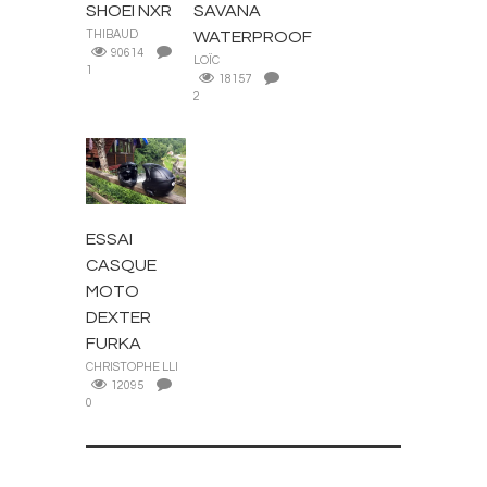
SHOEI NXR
SAVANA
THIBAUD
WATERPROOF
90614
LOÏC
1
18157
2
CASQUES
ESSAI
CASQUE
MOTO
DEXTER
FURKA
CHRISTOPHE LLI
12095
0