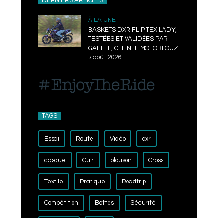
DERNIERS ARTICLES
À LA UNE
BASKETS DXR FLIP TEX LADY,
TESTÉES ET VALIDÉES PAR
GAËLLE, CLIENTE MOTOBLOUZ
7 août 2026
TAGS
Essai
Route
Vidéo
dxr
casque
Cuir
blouson
Cross
Textile
Pratique
Roadtrip
Compétition
Bottes
Sécurité