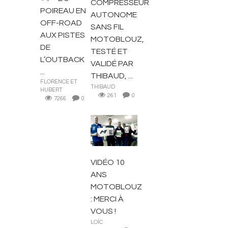
COMPRESSEUR
POIREAU EN
AUTONOME
OFF-ROAD
SANS FIL
AUX PISTES
MOTOBLOUZ,
DE
TESTÉ ET
L’OUTBACK
VALIDÉ PAR
...
THIBAUD, ...
FLORENCE ET
THIBAUD
HUBERT
261
0
7266
0
ACTUALITÉS
VIDÉO 10
ANS
MOTOBLOUZ
: MERCI À
VOUS !
LOÏC