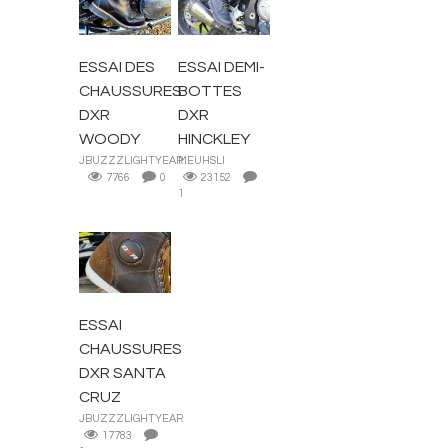
BOTTES ET
BOTTES ET
CHAUSSURES
CHAUSSURES
ESSAI DES
ESSAI DEMI-
CHAUSSURES
BOTTES
DXR
DXR
WOODY
HINCKLEY
JBUZZZLIGHTYEAR
MEUHSLI
7766
0
23152
1
BOTTES ET
CHAUSSURES
ESSAI
CHAUSSURES
DXR SANTA
CRUZ
JBUZZZLIGHTYEAR
17783