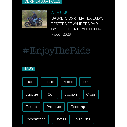
DERNIERS ARTICLES
À LA UNE
BASKETS DXR FLIP TEX LADY,
TESTÉES ET VALIDÉES PAR
GAËLLE, CLIENTE MOTOBLOUZ
7 août 2026
TAGS
Essai
Route
Vidéo
dxr
casque
Cuir
blouson
Cross
Textile
Pratique
Roadtrip
Compétition
Bottes
Sécurité