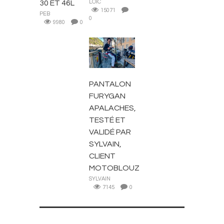
30 ET 46L
LOÏC
15071
PEB
0
9980
0
EQUIPEMENT
MOTARD
PANTALON
FURYGAN
APALACHES,
TESTÉ ET
VALIDÉ PAR
SYLVAIN,
CLIENT
MOTOBLOUZ
SYLVAIN
7145
0