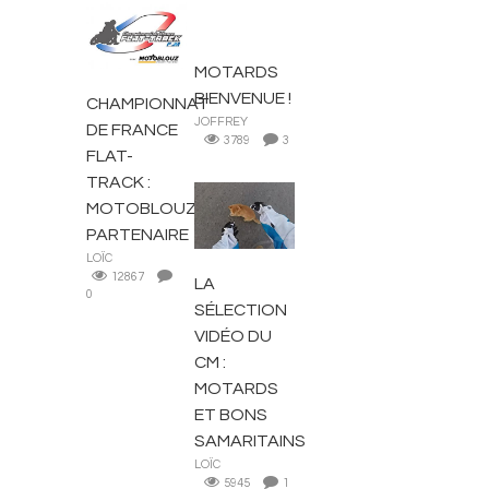
ACTUALITÉS
ACTUALITÉS
MOTARDS
BIENVENUE !
CHAMPIONNAT
JOFFREY
DE FRANCE
3789
3
FLAT-
TRACK :
MOTOBLOUZ
ACTUALITÉS
PARTENAIRE
LOÏC
12867
LA
0
SÉLECTION
VIDÉO DU
CM :
MOTARDS
ET BONS
SAMARITAINS
LOÏC
5945
1