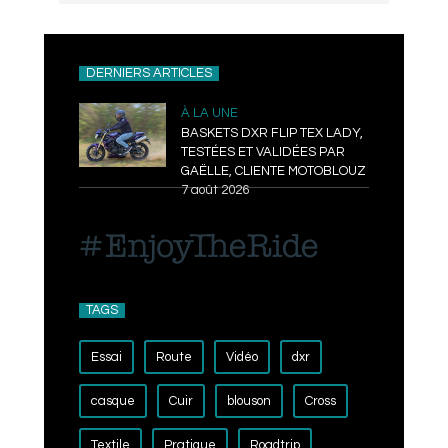
DERNIERS ARTICLES
À LA UNE
BASKETS DXR FLIP TEX LADY,
TESTÉES ET VALIDÉES PAR
GAËLLE, CLIENTE MOTOBLOUZ
7 août 2026
TAGS
Essai
Route
Vidéo
dxr
casque
Cuir
blouson
Cross
Textile
Pratique
Roadtrip