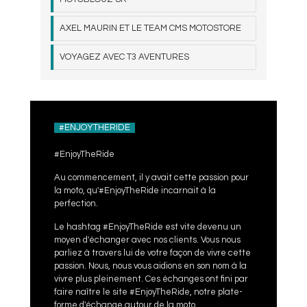
AXEL MAURIN ET LE TEAM CMS MOTOSTORE
VOYAGEZ AVEC T3 AVENTURES
#ENJOYTHERIDE
#EnjoyTheRide
Au commencement, il y avait cette passion pour
la moto, qu'#EnjoyTheRide incarnait à la
perfection.
Le hashtag #EnjoyTheRide est vite devenu un
moyen d'échanger avec nos clients. Vous nous
parliez à travers lui de votre façon de vivre cette
passion. Nous, nous vous aidions en son nom à la
vivre plus pleinement. Ces échanges ont fini par
faire naître le site #EnjoyTheRide, notre plate-
forme d'échange autour de la moto.