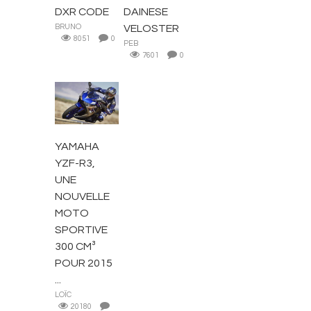
DXR CODE
DAINESE
BRUNO
VELOSTER
8051
0
PEB
7601
0
ACTUALITÉS
YAMAHA
YZF-R3,
UNE
NOUVELLE
MOTO
SPORTIVE
300 CM³
POUR 2015
...
LOÏC
20180