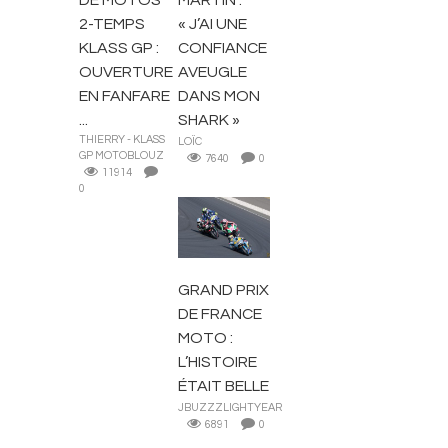
DE MOTOS
MARTÍN :
2-TEMPS
« J’AI UNE
KLASS GP :
CONFIANCE
OUVERTURE
AVEUGLE
EN FANFARE
DANS MON
...
SHARK »
THIERRY - KLASS
LOÏC
GP MOTOBLOUZ
7640
0
11914
0
ACTUALITÉS
GRAND PRIX
DE FRANCE
MOTO :
L’HISTOIRE
ÉTAIT BELLE
JBUZZZLIGHTYEAR
6891
0