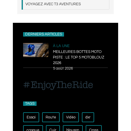
VOYAGEZ AVEC T3 AVENTURES
DERNIERS ARTICLES
À LA UNE
MEILLEURES BOTTES MOTO
PISTE : LE TOP 5 MOTOBLOUZ
2026
5 août 2026
TAGS
Essai
Route
Vidéo
dxr
casque
Cuir
blouson
Cross