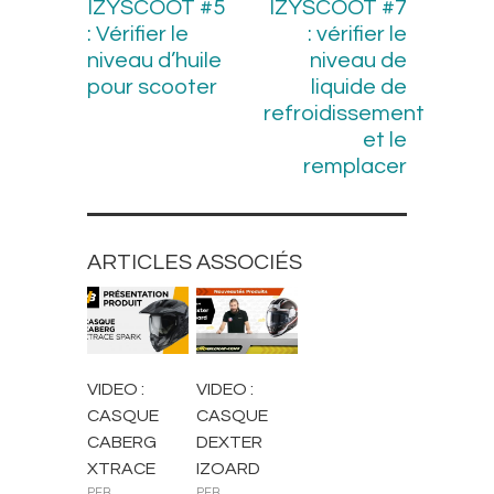
IZYSCOOT #5
IZYSCOOT #7
: Vérifier le
: vérifier le
niveau d’huile
niveau de
pour scooter
liquide de
refroidissement
et le
remplacer
ARTICLES ASSOCIÉS
CASQUES
CASQUES
VIDEO :
VIDEO :
CASQUE
CASQUE
CABERG
DEXTER
XTRACE
IZOARD
PEB
PEB