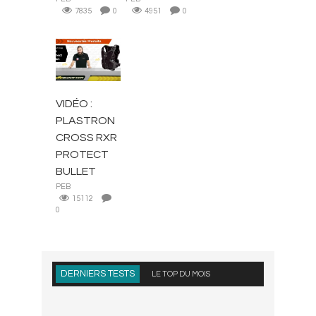
7835
0
4951
0
EQUIPEMENT
CROSS
VIDÉO :
PLASTRON
CROSS RXR
PROTECT
BULLET
PEB
15112
0
DERNIERS TESTS
LE TOP DU MOIS