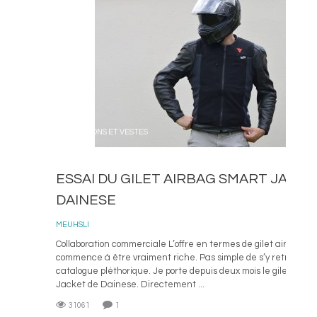
BLOUSONS ET VESTES
ESSAI DU GILET AIRBAG SMART JACKE
DAINESE
MEUHSLI
Collaboration commerciale L’offre en termes de gilet airbag mo
commence à être vraiment riche. Pas simple de s’y retrouver 
catalogue pléthorique. Je porte depuis deux mois le gilet airb
Jacket de Dainese. Directement ...
31061
1
L