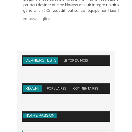
pourrait deviner que ce blouson en cuir intègre un airbag der
génération ? On vous dit tout sur cet équipement bientôt ...
20245
2
L
DERNIERS TESTS
LE TOP DU MOIS
RÉCENT
POPULAIRES
COMMENTAIRES
NOTRE PASSION