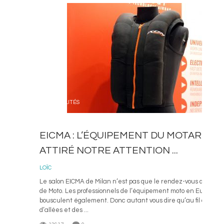
ACTUALITÉS
EICMA : L’ÉQUIPEMENT DU MOTARD QU
ATTIRÉ NOTRE ATTENTION ...
14 N
LOÏC
Le salon EICMA de Milan n’est pas que le rendez-vous des con
de Moto. Les professionnels de l’équipement moto en Europe s’
bousculent également. Donc autant vous dire qu’au fil des kil
d’allées et des ...