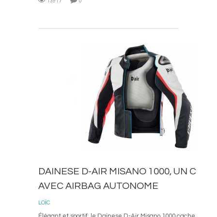
13917
0
L
ACTUALITÉS
DAINESE D-AIR MISANO 1000, UN CUIR
AVEC AIRBAG AUTONOME
LOÏC
Élégant et sportif, le Dainese D-Air Misano 1000 cache bien son