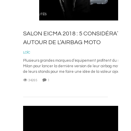
ACTUALITÉS
SALON EICMA 2018 : 5 CONSIDÉRATIO
AUTOUR DE L’AIRBAG MOTO
12 N
LOÏC
Plusieurs grandes marques d’équipement profitent du salon 
Milan pour lancer la dernière version de leur airbag moto. J’ai f
de leurs stands pour me faire une idée de la valeur ajoutée ...
34265
1
L