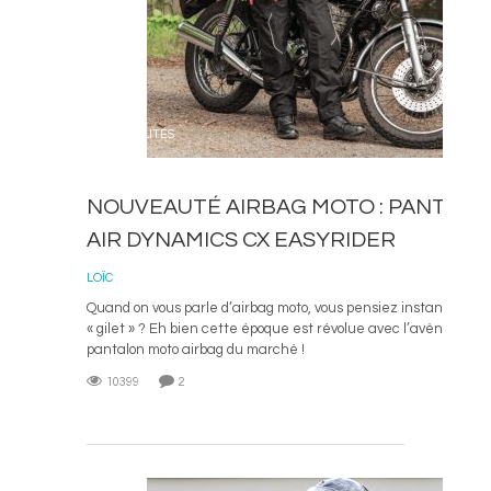
ACTUALITÉS
NOUVEAUTÉ AIRBAG MOTO : PANTALO
AIR DYNAMICS CX EASYRIDER
18 N
LOÏC
Quand on vous parle d’airbag moto, vous pensiez instantaném
« gilet » ? Eh bien cette époque est révolue avec l’avènement
pantalon moto airbag du marché !
10399
2
L