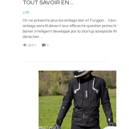
TOUT SAVOIR EN ...
28 N
LOÏC
On ne présente plus les airbags Ixon et Furygan… Ces deux st
airbags sans fil doivent leur efficacité question protection à I
boitier intelligent développé par la startup savoyarde IN&MOTI
détection ...
26411
0
L
BLOUSONS ET VESTES