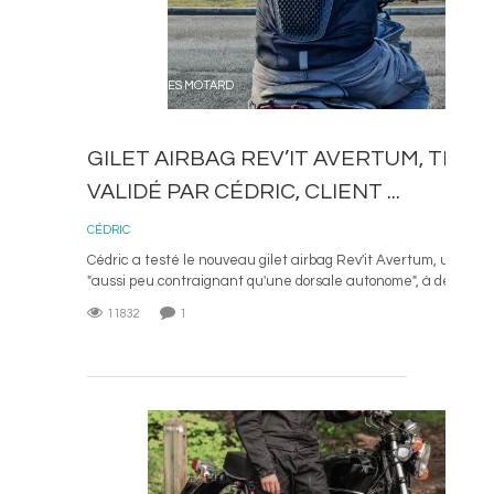
ACCESSOIRES MOTARD
GILET AIRBAG REV’IT AVERTUM, TEST
VALIDÉ PAR CÉDRIC, CLIENT ...
1 D
CÉDRIC
Cédric a testé le nouveau gilet airbag Rev'it Avertum, un airba
"aussi peu contraignant qu'une dorsale autonome", à découvrir
11832
1
L