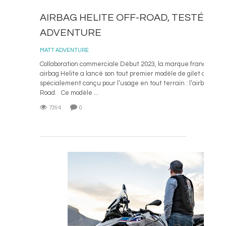
AIRBAG HELITE OFF-ROAD, TESTÉ PA
ADVENTURE
19 SE
MATT ADVENTURE
Collaboration commerciale Début 2023, la marque française de
airbag Helite a lancé son tout premier modèle de gilet airbag 
spécialement conçu pour l’usage en tout terrain : l’airbag Heli
Road. Ce modèle ...
7394
0
L