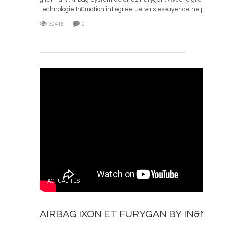
technologie In&motion intégrée. Je vais essayer de ne pas être t
30416
0
L
ACTUALITÉS
AIRBAG IXON ET FURYGAN BY IN&MOTI