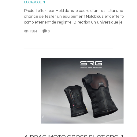
LUCAS COLIN
Produit offert par Held dans le cadre d’un test. J’ai une nouvell
chance de tester un équipement Motoblouz et cette fois-ci o
complètement de registre. Direction un univers que je ne ...
1384
0
L
CONSEILS