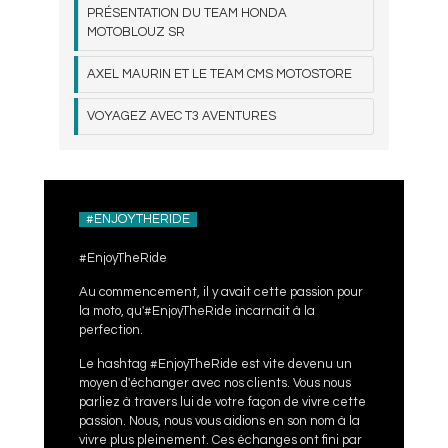
PRÉSENTATION DU TEAM HONDA
MOTOBLOUZ SR
AXEL MAURIN ET LE TEAM CMS MOTOSTORE
VOYAGEZ AVEC T3 AVENTURES
#ENJOYTHERIDE
#EnjoyTheRide
Au commencement, il y avait cette passion pour
la moto, qu'#EnjoyTheRide incarnait à la
perfection.
Le hashtag #EnjoyTheRide est vite devenu un
moyen d'échanger avec nos clients. Vous nous
parliez à travers lui de votre façon de vivre cette
passion. Nous, nous vous aidions en son nom à la
vivre plus pleinement. Ces échanges ont fini par