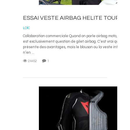
ESSAI VESTE AIRBAG HELITE TOURING
LOÏC
Collaboration commerciale Quand on parle airbag moto, pour be
est exclusivement question de gilet airbag. C’est vrai que le fo
présente des avantages, mais le blouson ou la veste intégrant
n’en ...
24452
1
L