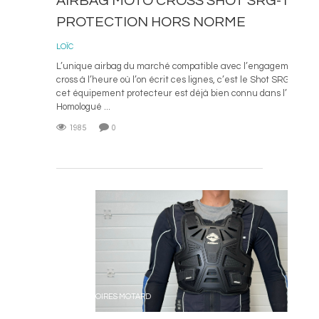
AIRBAG MOTO CROSS SHOT SRG-1, UN
PROTECTION HORS NORME
13 N
LOÏC
L’unique airbag du marché compatible avec l’engagement du 
cross à l’heure où l’on écrit ces lignes, c’est le Shot SRG-1. La
cet équipement protecteur est déjà bien connu dans l’univers
Homologué ...
1985
0
L
ACCESSOIRES MOTARD