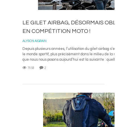
ACTUALITÉS
LE GILET AIRBAG, DÉSORMAIS OBLIGA
EN COMPÉTITION MOTO !
ALYSON AIGRAIN
Depuis plusieurs années, l’utilisation du gilet airbag s’est ré
le monde sportif, plus précisément dans le milieu de la moto. L
que nous nous posons aujourd’hui est la suivante : quelle est la 
7958
2
L