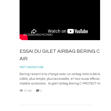
ACCESSOIRES MOTARD
ESSAI DU GILET AIRBAG BERING C-P
AIR
4 D
MATT ADVENTURE
Bering revient à la charge avec un airbag moto à déclenche
câble, plus simple, plus accessible, et tout aussi efficace que 
modèle autonome : le gilet airbag Bering C-PROTECT Air. J’ai eu
51144
2
L